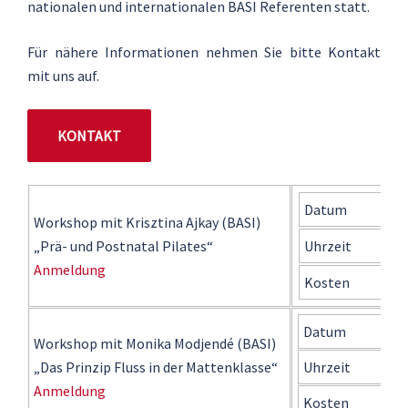
nationalen und internationalen BASI Referenten statt.
Für nähere Informationen nehmen Sie bitte Kontakt
mit uns auf.
KONTAKT
Datum
8
Workshop mit Krisztina Ajkay (BASI)
„Prä- und Postnatal Pilates“
Uhrzeit
1
Anmeldung
Kosten
1
Datum
3
Workshop mit Monika Modjendé (BASI)
„Das Prinzip Fluss in der Mattenklasse“
Uhrzeit
1
Anmeldung
Kosten
1