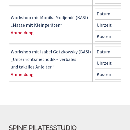
Datum
4
Workshop mit Monika Modjendé (BASI)
„Matte mit Kleingeräten“
Uhrzeit
1
Anmeldung
Kosten
1
Workshop mit Isabel Gotzkowsky (BASI)
Datum
5
„Unterrichtsmethodik – verbales
Uhrzeit
9
und taktiles Anleiten“
Anmeldung
Kosten
1
SPINE PILATESSTUDIO