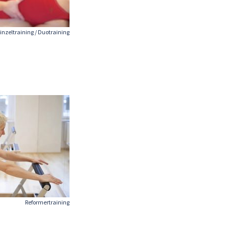
inzeltraining / Duotraining
Reformertraining